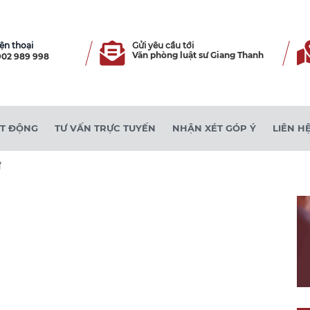
ện thoại
Gửi yêu cầu tới
Văn phòng luật sư Giang Thanh
02 989 998
ẠT ĐỘNG
TƯ VẤN TRỰC TUYẾN
NHẬN XÉT GÓP Ý
LIÊN H
ư