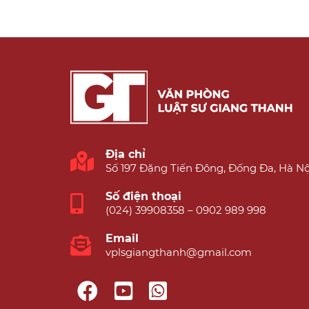
Địa chỉ
Số 197 Đặng Tiến Đông, Đống Đa, Hà Nộ
Số điện thoại
(024) 39908358 – 0902 989 998
Email
vplsgiangthanh@gmail.com